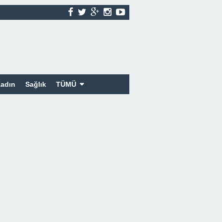
adın
Sağlık
TÜMÜ