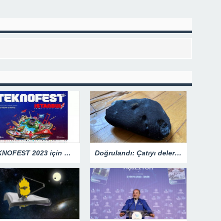
TEKNOFEST 2023 için geri sayım başladı – Teknoloji Haberleri
Doğrulandı: Çatıyı delerek eve düşen cisim 4,5 milyar yıllık bir göktaşı!