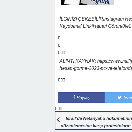
İLGİNİZİ ÇEKEBİLİR
Instagram He
Kaydolma’ Linki
Haberi Görüntüle
ALINTI KAYNAK: https://www.milliye
hesap-gorme-2023-pc-ve-telefondan
Paylaş
Twee
İsrail’de Netanyahu hükümetinin
düzenlemesine karşı protestoların