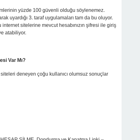
mlerinin yüzde 100 güvenli olduğu söylenemez.
arak uyardığı 3. taraf uygulamaları tam da bu oluyor.
 internet sitelerine mevcut hesabınızın şifresi ile giriş
 atabiliyor.
esi Var Mı?
z siteleri deneyen çoğu kullanıcı olumsuz sonuçlar
ESAP SİLME, Dondurma ve Kapatma Linki –