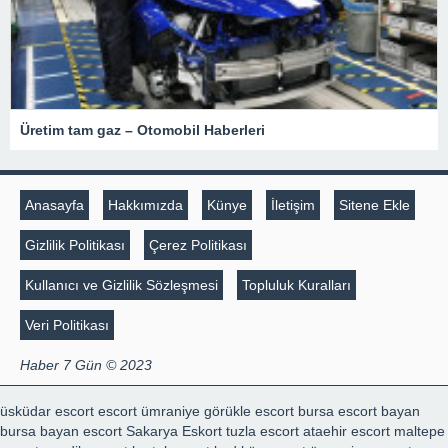
Üretim tam gaz – Otomobil Haberleri
Anasayfa
Hakkımızda
Künye
İletişim
Sitene Ekle
Gizlilik Politikası
Çerez Politikası
Kullanıcı ve Gizlilik Sözleşmesi
Topluluk Kuralları
Veri Politikası
Haber 7 Gün © 2023
üsküdar escort
escort ümraniye
görükle escort
bursa escort bayan
bursa bayan escort
Sakarya Eskort
tuzla escort
ataehir escort
maltepe