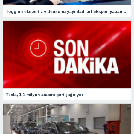
Togg’un ekspertiz videosunu yayınladılar! Eksperi yapan usta o detay karşısında şaştı kaldı
Tesla, 1,1 milyon aracını geri çağırıyor