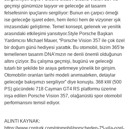
geçmişi günümüze taşıyor ve geleceğe ait tasarım
felsefesinin ipuçlarını sergiliyor: Bunun en çarpıcı örneği
ise geleceğe işaret eden, hem ilerici hem de vizyoner ışık
imzasındaki geliştirme. Temel konsept, gelenek ve yenilik
arasındaki etkileşimi yansıtıyor.Style Porsche Başkan
Yardımcısı Michael Mauer, “Porsche Vision 357 ile çok özel
bir doğum günü hediyesi yarattık. Bu otomobil, bizim 365’te
temellenen tasarım DNA’mızın ne denli önemli olduğunun
altını çiziyor. Bu çalışma geçmişi, bugünü ve geleceği
tutarlı bir şekilde bir araya getirmeye yönelik bir girişim.
Otomobilin oranları tarihi modeli anımsatırken, detaylar
geleceğe bakışımızı sergiliyor” diye konuştu. 368 kW (500
PS) gücündeki 718 Cayman GT4 RS platformu üzerine
inşa edilen Porsche Vision 357, olağanüstü spor otomobil
performansını temsil ediyor.
ALINTI KAYNAK:
https://www.cnnturk.com/otomobil/porscheden-75-yila-ozel-