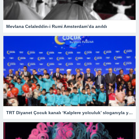
Mevlana Celaleddin-i Rumi Amsterdam’da anıldı
TRT Diyanet Çocuk kanalı ‘Kalplere yolculuk’ sloganıyla yayın hayatına başladı