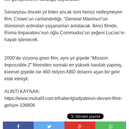
Senaryosu önceki yıl biten ancak ismi henüz netleşmeyen
film, Crowe’un canlandırdığı, “
General Maximus
“un
ölümünün ardından yaşananları anlatacak. İkinci filmde,
Roma İmparatoru’nun oğlu Commudus’un yeğeni Lucias’ın
hayatı işlenecek.
2000’de vizyona giren film, aynı yıl gişede “
Mission
Impossible 2
” filminden sonraki en yüksek hasılatı yapmış,
küresel gişede ise 460 milyon ABD dolarını aşan bir gelir
elde etmişti.
ALINTI KAYNAK:
https://www.muhalif.com.tr/haber/gladyatorun-devam-filmi-
geliyor-108806