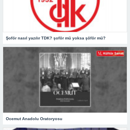
Şoför nasıl yazılır TDK? şoför mü yoksa şöför mü?
Ocemut Anadolu Oratoryosu