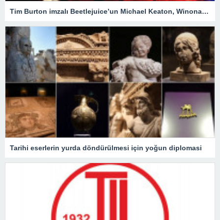
Tim Burton imzalı Beetlejuice’un Michael Keaton, Winona Ryder ve Jenna Ortega’lı devam filmi geliyor
Tarihi eserlerin yurda döndürülmesi için yoğun diplomasi