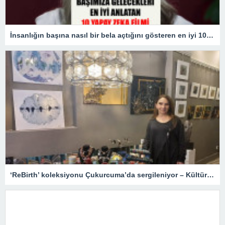
İnsanlığın başına nasıl bir bela açtığını gösteren en iyi 10 yapay zekâ filmi!
‘ReBirth’ koleksiyonu Çukurcuma’da sergileniyor – Kültür Sanat & Sinema