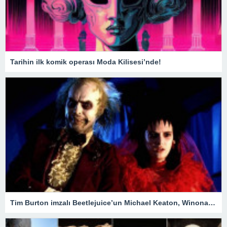
Tarihin ilk komik operası Moda Kilisesi’nde!
Tim Burton imzalı Beetlejuice’un Michael Keaton, Winona Ryder ve Jenna Ortega’lı devam filmi geliyor