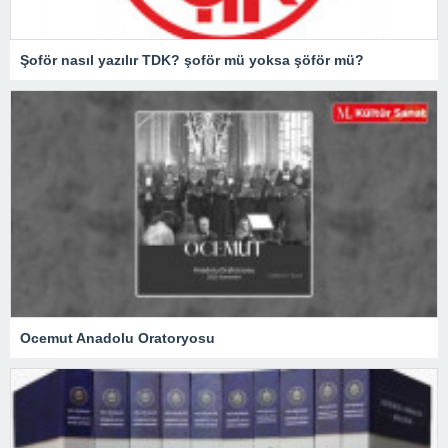
Şoför nasıl yazılır TDK? şoför mü yoksa şöför mü?
Ocemut Anadolu Oratoryosu