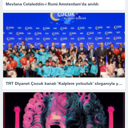
Mevlana Celaleddin-i Rumi Amsterdam’da anıldı
TRT Diyanet Çocuk kanalı ‘Kalplere yolculuk’ sloganıyla yayın hayatına başladı