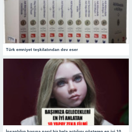
Türk emniyet teşkilatından dev eser
İnsanlığın başına nasıl bir bela açtığını gösteren en iyi 10 yapay zekâ filmi!