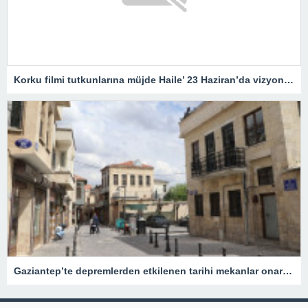
Korku filmi tutkunlarına müjde Haile’ 23 Haziran’da vizyonda
Gaziantep’te depremlerden etkilenen tarihi mekanlar onarıldı