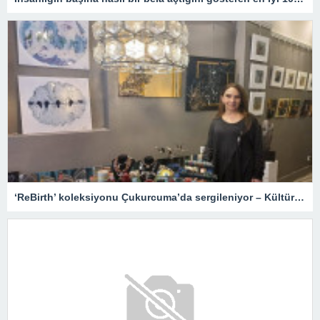
‘ReBirth’ koleksiyonu Çukurcuma’da sergileniyor – Kültür Sanat & Sinema