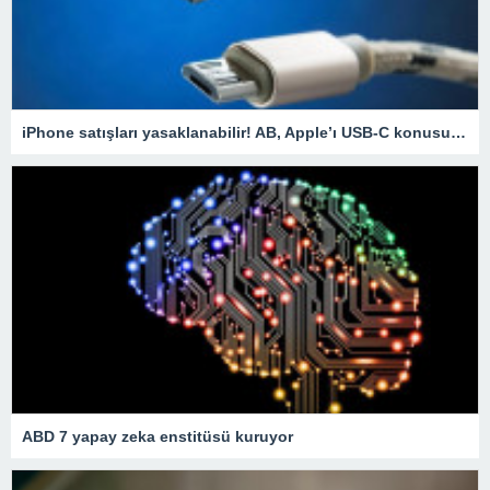
iPhone satışları yasaklanabilir! AB, Apple’ı USB-C konusunda uyardı
ABD 7 yapay zeka enstitüsü kuruyor