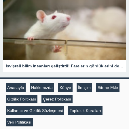
İsviçreli bilim insanları geliştirdi! Farelerin gördüklerini deşifre ediyor
Anasayfa
Hakkımızda
Künye
İletişim
Sitene Ekle
Gizlilik Politikası
Çerez Politikası
Kullanıcı ve Gizlilik Sözleşmesi
Topluluk Kuralları
Veri Politikası