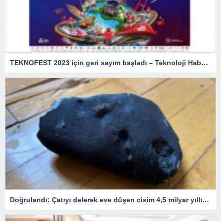
TEKNOFEST 2023 için geri sayım başladı – Teknoloji Haberleri
Doğrulandı: Çatıyı delerek eve düşen cisim 4,5 milyar yıllık bir göktaşı!