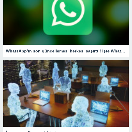
WhatsApp’ın son güncellemesi herkesi şaşırttı! İşte WhatsApp’tan şikayet etme özelliği