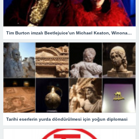
Tim Burton imzalı Beetlejuice’un Michael Keaton, Winona Ryder ve Jenna Ortega’lı devam filmi geliyor
Tarihi eserlerin yurda döndürülmesi için yoğun diplomasi