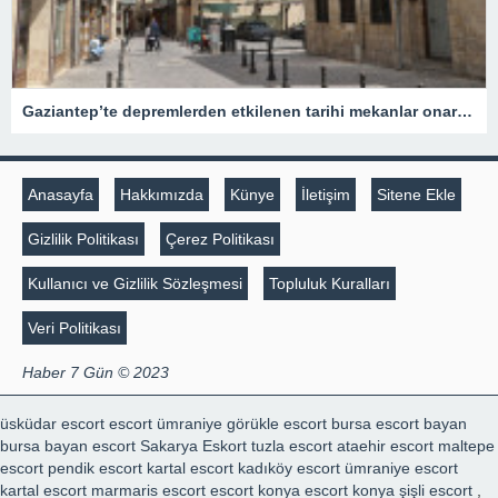
Gaziantep’te depremlerden etkilenen tarihi mekanlar onarıldı
Anasayfa
Hakkımızda
Künye
İletişim
Sitene Ekle
Gizlilik Politikası
Çerez Politikası
Kullanıcı ve Gizlilik Sözleşmesi
Topluluk Kuralları
Veri Politikası
Haber 7 Gün © 2023
üsküdar escort
escort ümraniye
görükle escort
bursa escort bayan
bursa bayan escort
Sakarya Eskort
tuzla escort
ataehir escort
maltepe
escort
pendik escort
kartal escort
kadıköy escort
ümraniye escort
kartal escort
marmaris escort
escort konya
escort konya
şişli escort
,