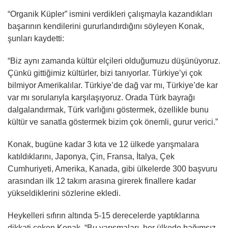
“Organik Küpler” ismini verdikleri çalışmayla kazandıkları
başarının kendilerini gururlandırdığını söyleyen Konak,
şunları kaydetti:
“Biz aynı zamanda kültür elçileri olduğumuzu düşünüyoruz.
Çünkü gittiğimiz kültürler, bizi tanıyorlar. Türkiye’yi çok
bilmiyor Amerikalılar. Türkiye’de dağ var mı, Türkiye’de kar
var mı sorularıyla karşılaşıyoruz. Orada Türk bayrağı
dalgalandırmak, Türk varlığını göstermek, özellikle bunu
kültür ve sanatla göstermek bizim çok önemli, gurur verici.”
Konak, bugüne kadar 3 kıta ve 12 ülkede yarışmalara
katıldıklarını, Japonya, Çin, Fransa, İtalya, Çek
Cumhuriyeti, Amerika, Kanada, gibi ülkelerde 300 başvuru
arasından ilk 12 takım arasına girerek finallere kadar
yükseldiklerini sözlerine ekledi.
Heykelleri sıfırın altında 5-15 derecelerde yaptıklarına
dikkati çeken Konak, “Bu yarışmaları, her ülkede bağımsız