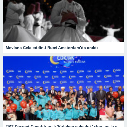
Mevlana Celaleddin-i Rumi Amsterdam’da anıldı
TRT Diyanet Çocuk kanalı ‘Kalplere yolculuk’ sloganıyla yayın hayatına başladı