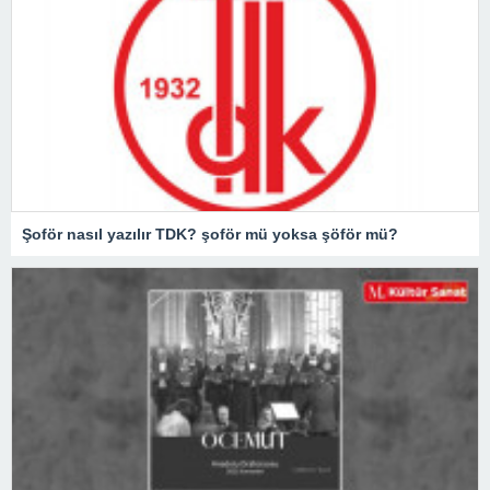
Şoför nasıl yazılır TDK? şoför mü yoksa şöför mü?