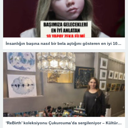
İnsanlığın başına nasıl bir bela açtığını gösteren en iyi 10 yapay zekâ filmi!
‘ReBirth’ koleksiyonu Çukurcuma’da sergileniyor – Kültür Sanat & Sinema