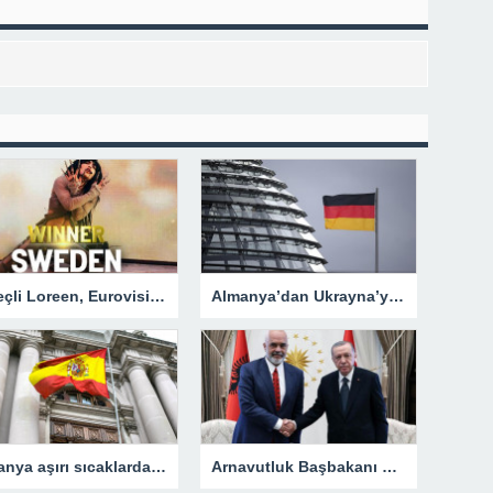
İsveçli Loreen, Eurovision’u ikinci defa kazanarak bir ilki gerçekleştirdi
Almanya’dan Ukrayna’ya yeni silah ve mühimmat
İspanya aşırı sıcaklarda açık havada çalışmayı yasaklayacak
Arnavutluk Başbakanı Rama’dan, Cumhurbaşkanı Erdoğan’a destek mesajı