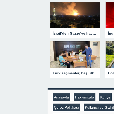
İsrail’den Gazze’ye hava saldırısı! Çok sayıda ölü ve yaralı var
Türk seçmenler, beş ülkede daha sandık başına gitti
Anasayfa
Hakkımızda
Künye
Çerez Politikası
Kullanıcı ve Gizli