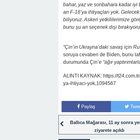
bahar, yaz ve sonbahara kadar iyi
an F-16’ya ihtiyaçları yok. Gelecek 
biliyoruz. Askeri yetkililerimize gö
bunu şu an seçenek dışı bırakıyor
“Çin’in Ukrayna’daki savaş için Ru
soruya cevaben de Biden, bunu tah
durumunda Çin’e
“ağır yaptırımlarl
ALINTI KAYNAK: https://t24.com.tr
ya-ihtiyaci-yok,1094567
Paylaş
Twee
Ballıca Mağarası, 11 ay sonra y
ziyarete açıldı