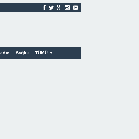
adın
Sağlık
TÜMÜ