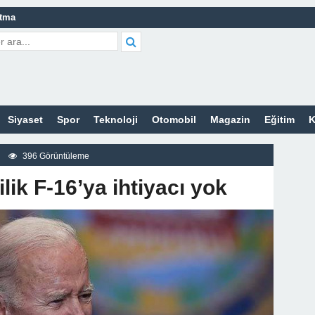
atma
leri Nelerdir?
tleri Nelerdir?
etleri Nelerdir?
Siyaset
Spor
Teknoloji
Otomobil
Magazin
Eğitim
K
tleri Nelerdir?
rt Bayan Sitesi
396 Görüntüleme
z
lik F-16’ya ihtiyacı yok