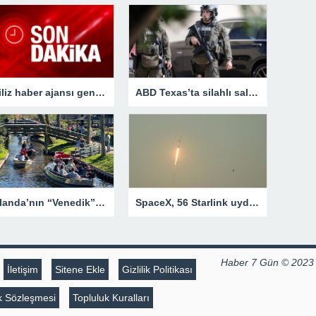
İngiliz haber ajansı genç seçmenin nabzını tuttu: Çoğu öfkesini dindirmek için sandığa gidiyor
ABD Texas’ta silahlı saldırı! Çok sayıda ölü ve yaralı var
Hollanda’nın “Venedik”i Giethoorn: Araba yolu yok
SpaceX, 56 Starlink uydusunu daha yörüngeye gönderdi
Haber 7 Gün © 2023
İletişim
Sitene Ekle
Gizlilik Politikası
lik Sözleşmesi
Topluluk Kuralları