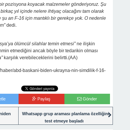
 bir pozisyona koyacak malzemeler gönderiyoruz. Şu
birkaç yıl içinde nelere ihtiyaç olacağını tam olarak
re şu an F-16 için mantıklı bir gerekçe yok. O nedenle
um”
dedi.
sya’ya ölümcül silahlar temin etmesi”
ne ilişkin
min etmediğini ancak böyle bir tedarikin olması
a”
karşılık verebileceklerini belirtti.(AA)
/haber/abd-baskani-biden-ukrayna-nin-simdilik-f-16-
tle
Paylaş
Gönder
eniden
Whatsapp grup araması planlama özelliğini
test etmeye başladı