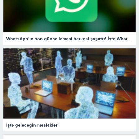
WhatsApp’ın son güncellemesi herkesi şaşırttı! İşte WhatsApp’tan şikayet etme özelliği
İşte geleceğin meslekleri