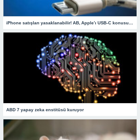
iPhone satışları yasaklanabilir! AB, Apple’ı USB-C konusunda uyardı
ABD 7 yapay zeka enstitüsü kuruyor