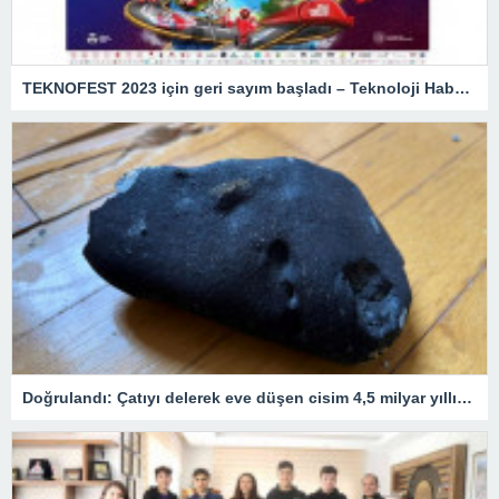
TEKNOFEST 2023 için geri sayım başladı – Teknoloji Haberleri
Doğrulandı: Çatıyı delerek eve düşen cisim 4,5 milyar yıllık bir göktaşı!