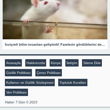
İsviçreli bilim insanları geliştirdi! Farelerin gördüklerini deşifre ediyor
Anasayfa
Hakkımızda
Künye
İletişim
Sitene Ekle
Gizlilik Politikası
Çerez Politikası
Kullanıcı ve Gizlilik Sözleşmesi
Topluluk Kuralları
Veri Politikası
Haber 7 Gün © 2023