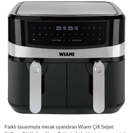
Farklı tasarımıyla merak uyandıran Wiami Çift Sepet