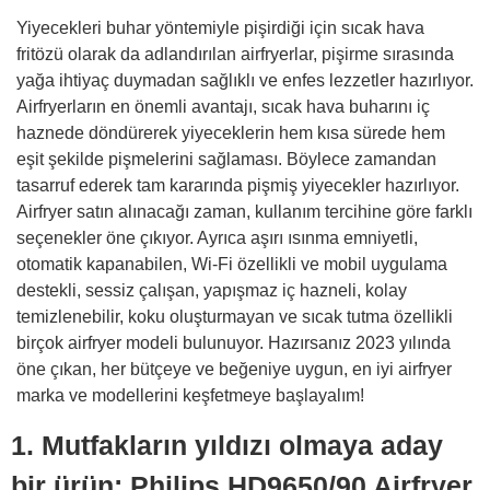
Yiyecekleri buhar yöntemiyle pişirdiği için sıcak hava
fritözü olarak da adlandırılan airfryerlar, pişirme sırasında
yağa ihtiyaç duymadan sağlıklı ve enfes lezzetler hazırlıyor.
Airfryerların en önemli avantajı, sıcak hava buharını iç
haznede döndürerek yiyeceklerin hem kısa sürede hem
eşit şekilde pişmelerini sağlaması. Böylece zamandan
tasarruf ederek tam kararında pişmiş yiyecekler hazırlıyor.
Airfryer satın alınacağı zaman, kullanım tercihine göre farklı
seçenekler öne çıkıyor. Ayrıca aşırı ısınma emniyetli,
otomatik kapanabilen, Wi-Fi özellikli ve mobil uygulama
destekli, sessiz çalışan, yapışmaz iç hazneli, kolay
temizlenebilir, koku oluşturmayan ve sıcak tutma özellikli
birçok airfryer modeli bulunuyor. Hazırsanız 2023 yılında
öne çıkan, her bütçeye ve beğeniye uygun, en iyi airfryer
marka ve modellerini keşfetmeye başlayalım!
1. Mutfakların yıldızı olmaya aday
bir ürün: Philips HD9650/90 Airfryer