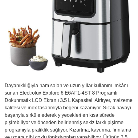
Dayanıklılığıyla nam salan ve uzun yıllar kullanım imkânı
sunan Electrolux Explore 6 E6AF1-4ST 8 Programlı
Dokunmatik LCD Ekranlı 3.5 L Kapasiteli Airfryer, malzeme
kalitesi ve inox tasarımıyla beğeni kazanıyor. Sıcak havayı
başarıyla sirküle ederek yiyecekleri en kısa sürede
pişirebiliyor ve önceden belirlenmiş sekiz farklı pişirme
programıyla pratiklik sağlıyor. Kızartma, kavurma, fırınlama
ve ızgara gibi çoklu fonksiyonları yapabiliyor. Ürünün 3,5