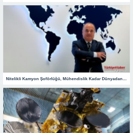
Nitelikli Kamyon Şoförlüğü, Mühendislik Kadar Dünyadan Yoğun Talep Alacak – Ekonomi