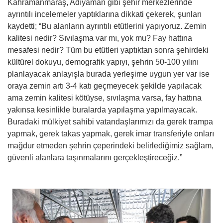
Kahramanmaraş, Adıyaman gibi şehir merkezlerinde
ayrıntılı incelemeler yaptıklarına dikkati çekerek, şunları
kaydetti; “Bu alanların ayrıntılı etütlerini yapıyoruz. Zemin
kalitesi nedir? Sıvılaşma var mı, yok mu? Fay hattına
mesafesi nedir? Tüm bu etütleri yaptıktan sonra şehirdeki
kültürel dokuyu, demografik yapıyı, şehrin 50-100 yılını
planlayacak anlayışla burada yerleşime uygun yer var ise
oraya zemin artı 3-4 katı geçmeyecek şekilde yapılacak
ama zemin kalitesi kötüyse, sıvılaşma varsa, fay hattına
yakınsa kesinlikle buralarda yapılaşma yapılmayacak.
Buradaki mülkiyet sahibi vatandaşlarımızı da gerek trampa
yapmak, gerek takas yapmak, gerek imar transferiyle onları
mağdur etmeden şehrin çeperindeki belirlediğimiz sağlam,
güvenli alanlara taşınmalarını gerçekleştireceğiz.”