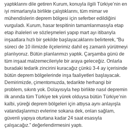
yaptıklarını dile getiren Kurum, konuyla ilgili Türkiye’nin en
iyi mimarlarıyla birlikte çalıştıklarını, tüm mimar ve
mühendislerin deprem bölgesi için seferber edildiğini
vurguladı. Kurum, hasar tespitinin tamamlanmasıyla etap
etap ihaleleri ve sözleşmeleri yapıp mart ayı itibarıyla
inşaatlara hızlı bir şekilde başlayacaklarını belirterek, “Bu
süreci de 10 ilimizde ilçelerimiz dahil eş zamanlı yürütmeyi
planlıyoruz. Bütün planlarımızı yaptık. Çarşamba günü de
tüm inşaat malzemecileriyle bir araya geleceğiz. Onlarla
buradaki tedarik zincirini kuracağız çünkü 3-4 ay içerisinde
bütün deprem bölgelerinde inşa faaliyetleri başlayacak.
Demirimizde, çimentomuzda, tedarikte herhangi bir
problem, sıkıntı yok. Dolayısıyla hep birlikte nasıl depremin
ilk anında tüm Türkiye tek yürek olduysa bütün Türkiye’nin
kalbi, yüreği deprem bölgeleri için attıysa aynı anlayışla
vatandaşlarımızı evlerine sokana dek, onları sağlam,
güvenli yapıya oturtana kadar 24 saat esasıyla
çalışacağız.” değerlendirmesini yaptı.