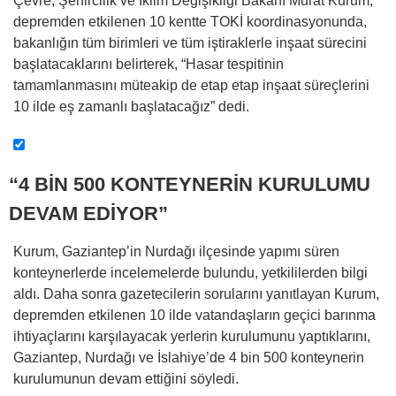
Çevre, Şehircilik ve İklim Değişikliği Bakanı Murat Kurum,
depremden etkilenen 10 kentte TOKİ koordinasyonunda,
bakanlığın tüm birimleri ve tüm iştiraklerle inşaat sürecini
başlatacaklarını belirterek, “Hasar tespitinin
tamamlanmasını müteakip de etap etap inşaat süreçlerini
10 ilde eş zamanlı başlatacağız” dedi.
“4 BİN 500 KONTEYNERİN KURULUMU
DEVAM EDİYOR”
Kurum, Gaziantep’in Nurdağı ilçesinde yapımı süren
konteynerlerde incelemelerde bulundu, yetkililerden bilgi
aldı. Daha sonra gazetecilerin sorularını yanıtlayan Kurum,
depremden etkilenen 10 ilde vatandaşların geçici barınma
ihtiyaçlarını karşılayacak yerlerin kurulumunu yaptıklarını,
Gaziantep, Nurdağı ve İslahiye’de 4 bin 500 konteynerin
kurulumunun devam ettiğini söyledi.