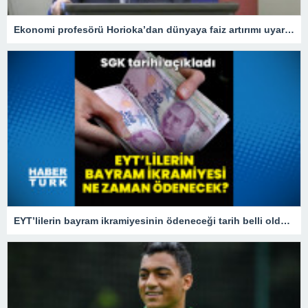
Ekonomi profesörü Horioka’dan dünyaya faiz artırımı uyarısı
EYT’lilerin bayram ikramiyesinin ödeneceği tarih belli oldu! 2023 EYT bayram ikramiyesi ne zaman yatacak?