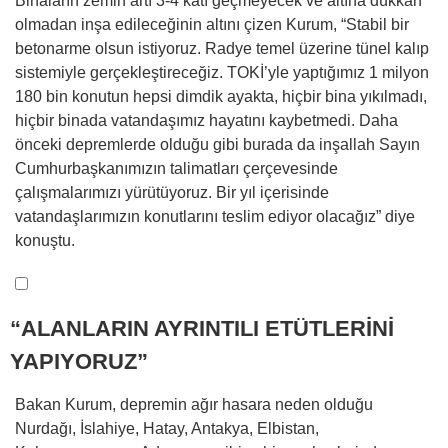
Binaların zemin artı 3-4 katı geçmeyecek ve altına dükkan
olmadan inşa edileceğinin altını çizen Kurum, “Stabil bir
betonarme olsun istiyoruz. Radye temel üzerine tünel kalıp
sistemiyle gerçekleştireceğiz. TOKİ’yle yaptığımız 1 milyon
180 bin konutun hepsi dimdik ayakta, hiçbir bina yıkılmadı,
hiçbir binada vatandaşımız hayatını kaybetmedi. Daha
önceki depremlerde olduğu gibi burada da inşallah Sayın
Cumhurbaşkanımızın talimatları çerçevesinde
çalışmalarımızı yürütüyoruz. Bir yıl içerisinde
vatandaşlarımızın konutlarını teslim ediyor olacağız” diye
konuştu.
“ALANLARIN AYRINTILI ETÜTLERİNİ
YAPIYORUZ”
Bakan Kurum, depremin ağır hasara neden olduğu
Nurdağı, İslahiye, Hatay, Antakya, Elbistan,