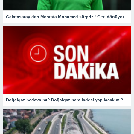
Galatasaray’dan Mostafa Mohamed sürprizi! Geri dönüyor
Doğalgaz bedava mı? Doğalgaz para iadesi yapılacak mı?