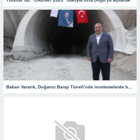
Türksat 5B, "CABSAT 2023" fuarıyla Orta Doğu'ya açılacak
Bakan Varank, Doğancı Barajı Tüneli’nde incelemelerde bulundu