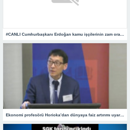
#CANLI Cumhurbaşkanı Erdoğan kamu işçilerinin zam oranını açıklıyor
Ekonomi profesörü Horioka’dan dünyaya faiz artırımı uyarısı