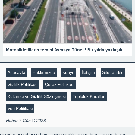
Motosikletlilerin tercihi Avrasya Tüneli! Bir yılda yaklaşık 385 bin motosiklet geçti
Anasayfa
Hakkımızda
Künye
İletişim
Sitene Ekle
Gizlilik Politikası
Çerez Politikası
Kullanıcı ve Gizlilik Sözleşmesi
Topluluk Kuralları
Veri Politikası
Haber 7 Gün © 2023
üsküdar escort
escort ümraniye
görükle escort
bursa escort bayan