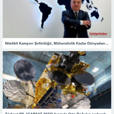
Nitelikli Kamyon Şoförlüğü, Mühendislik Kadar Dünyadan Yoğun Talep Alacak – Ekonomi