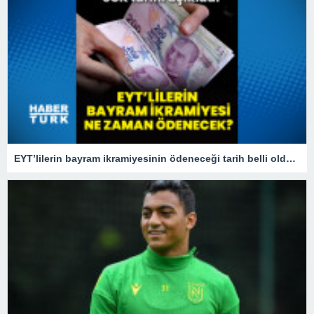
EYT’lilerin bayram ikramiyesinin ödeneceği tarih belli oldu! 2023 EYT bayram ikramiyesi ne zaman yatacak?