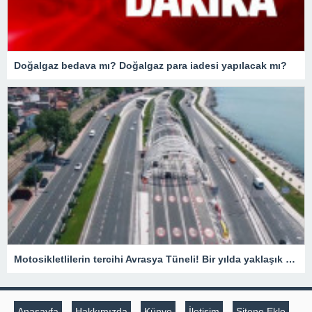
Doğalgaz bedava mı? Doğalgaz para iadesi yapılacak mı?
Motosikletlilerin tercihi Avrasya Tüneli! Bir yılda yaklaşık 385 bin motosiklet geçti
Anasayfa
Hakkımızda
Künye
İletişim
Sitene Ekle