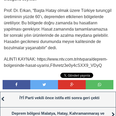
Prof. Dr. Erkan, “Başta Hatay olmak üzere Türkiye turunçgil
üretiminin yüzde 60’ı, depremden etkilenen bölgelerde
üretiliyor. Bu bölgede doğru zamanda bu hasatların
yapılması gerekiyor. Hasat zamanında tamamlanamazsa
bir sonraki yılın ürünlerinde de azalma meydana gelebilir.
Hasadın gecikmesi durumunda meyve kalitesinde de
bozulmalar yaşanabilir” dedi.
ALINTI KAYNAK: https://www.ntv.com.tr/ntvpara/deprem-
bolgesinde-hasat-uyarisi,F8vretz3e0y4cSXX9_VDyQ
İYİ Parti vekili önce istifa etti sonra geri çekti
Deprem bölgesi Malatya, Hatay, Kahramanmaraş ve