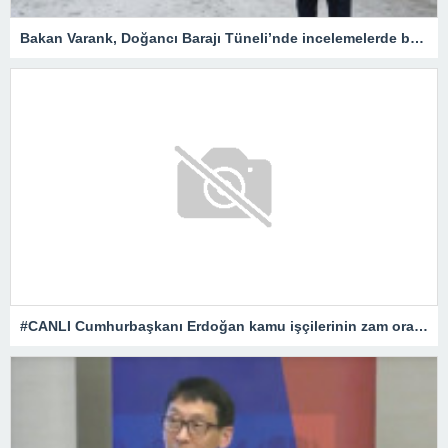
Bakan Varank, Doğancı Barajı Tüneli’nde incelemelerde bulundu
#CANLI Cumhurbaşkanı Erdoğan kamu işçilerinin zam oranını açıklıyor