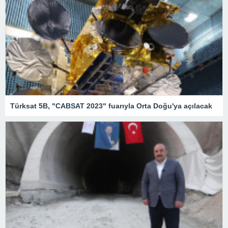
Türksat 5B, "CABSAT 2023" fuarıyla Orta Doğu'ya açılacak