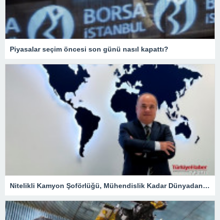
Piyasalar seçim öncesi son günü nasıl kapattı?
Nitelikli Kamyon Şoförlüğü, Mühendislik Kadar Dünyadan Yoğun Talep Alacak – Ekonomi