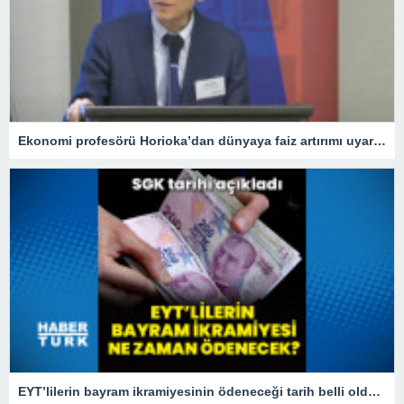
Ekonomi profesörü Horioka’dan dünyaya faiz artırımı uyarısı
EYT’lilerin bayram ikramiyesinin ödeneceği tarih belli oldu! 2023 EYT bayram ikramiyesi ne zaman yatacak?