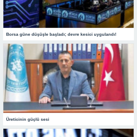
Borsa güne düşüşle başladı; devre kesici uygulandı!
Üreticinin güçlü sesi