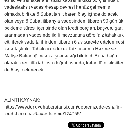
esnaf ve sanatkarların karar kapsamındaki borçlarından,
vadesi/taksit vadesi/hesap devresi henüz gelmemiş
olmakla birlikte 6 Şubat’tan itibaren 6 ay içinde dolacak
olan veya 6 Şubat itibarıyla vadesinden itibaren 90 günlük
bekleme süresi içerisinde olan kredi borçları, başvuru şartı
aranmadan vadesinde ilgili mevzuatına göre faiz tahakkuk
ettirilerek vade tarihinden itibaren 6 ay süreyle ertelenmesi
kararlaştırıldı.Tahakkuk edecek faiz tutarının Hazine ve
Maliye Bakanlığı’nca karşılanacağı bildirildi.Buna bağlı
olarak, kredi itfa tablosu doğrultusunda, kalan tüm taksitler
de 6 ay ötelenecek.
ALINTI KAYNAK:
https://www.turkiyehaberajansi.com/depremzede-esnafin-
kredi-borcuna-6-ay-erteleme/124756/