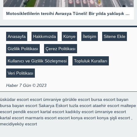
Motosikletlilerin tercihi Avrasya Tüneli! Bir yılda yaklaşık 385 bin motosiklet geçti
Anasayfa
Hakkımızda
Künye
İletişim
Sitene Ekle
Gizlilik Politikası
Çerez Politikası
Kullanıcı ve Gizlilik Sözleşmesi
Topluluk Kuralları
Veri Politikası
Haber 7 Gün © 2023
üsküdar escort
escort ümraniye
görükle escort
bursa escort bayan
bursa bayan escort
Sakarya Eskort
tuzla escort
ataehir escort
maltepe
escort
pendik escort
kartal escort
kadıköy escort
ümraniye escort
kartal escort
marmaris escort
escort konya
escort konya
şişli escort
,
mecidiyeköy escort