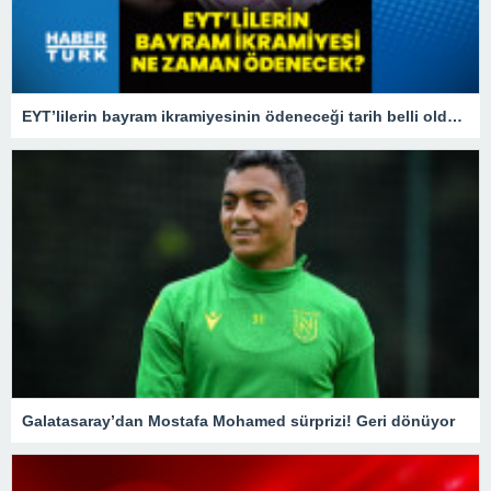
EYT’lilerin bayram ikramiyesinin ödeneceği tarih belli oldu! 2023 EYT bayram ikramiyesi ne zaman yatacak?
Galatasaray’dan Mostafa Mohamed sürprizi! Geri dönüyor