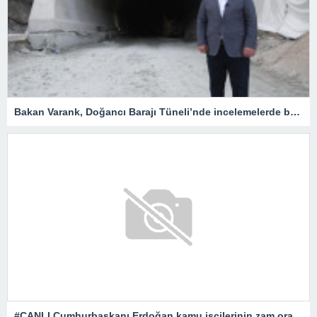
Bakan Varank, Doğancı Barajı Tüneli’nde incelemelerde bulundu
#CANLI Cumhurbaşkanı Erdoğan kamu işçilerinin zam oranını açıklıyor