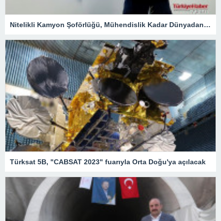
Nitelikli Kamyon Şoförlüğü, Mühendislik Kadar Dünyadan Yoğun Talep Alacak – Ekonomi
Türksat 5B, "CABSAT 2023" fuarıyla Orta Doğu'ya açılacak