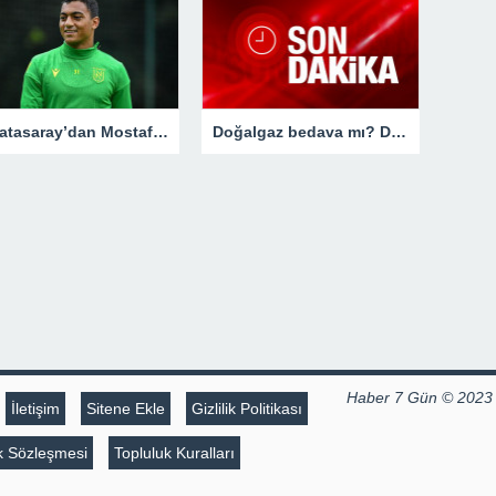
Galatasaray’dan Mostafa Mohamed sürprizi! Geri dönüyor
Doğalgaz bedava mı? Doğalgaz para iadesi yapılacak mı?
Haber 7 Gün © 2023
İletişim
Sitene Ekle
Gizlilik Politikası
lik Sözleşmesi
Topluluk Kuralları