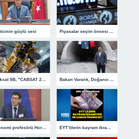
ticinin güçlü sesi
Piyasalar seçim öncesi son günü nasıl kapattı?
Türksat 5B, "CABSAT 2023" fuarıyla Orta Doğu'ya açılacak
Bakan Varank, Doğancı Barajı Tüneli’nde incelemelerde bulundu
Ekonomi profesörü Horioka’dan dünyaya faiz artırımı uyarısı
EYT’lilerin bayram ikramiyesinin ödeneceği tarih belli oldu! 2023 EYT bayram ikramiyesi ne zaman yatacak?