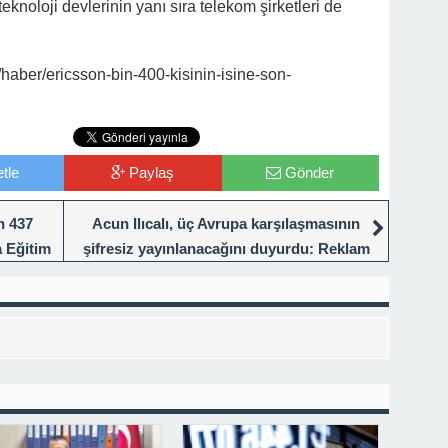
noloji devlerinin yanı sıra telekom şirketleri de
haber/ericsson-bin-400-kisinin-isine-son-
tle
Paylaş
Gönder
n 437
Acun Ilıcalı, üç Avrupa karşılaşmasının
a Eğitim
şifresiz yayınlanacağını duyurdu: Reklam
gelirleri depremzedelere bağışlanacak