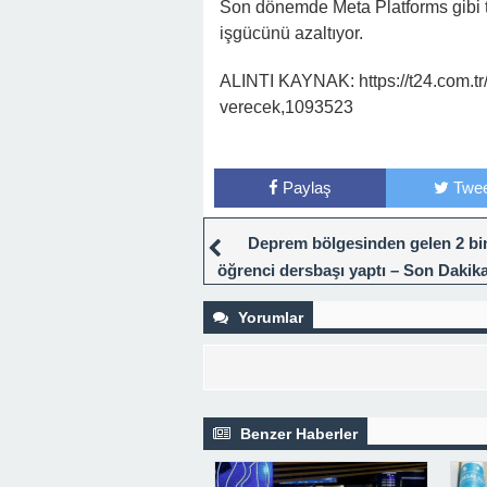
Son dönemde Meta Platforms gibi tek
işgücünü azaltıyor.
ALINTI KAYNAK: https://t24.com.tr/
verecek,1093523
Paylaş
Twee
Deprem bölgesinden gelen 2 bi
öğrenci dersbaşı yaptı – Son Dakik
Haberleri
Yorumlar
Benzer Haberler