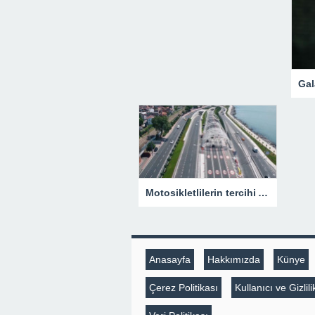
Motosikletlilerin tercihi Avrasya Tüneli! Bir yılda yaklaşık 385 bin motosiklet geçti
Anasayfa
Hakkımızda
Künye
Çerez Politikası
Kullanıcı ve Gizli