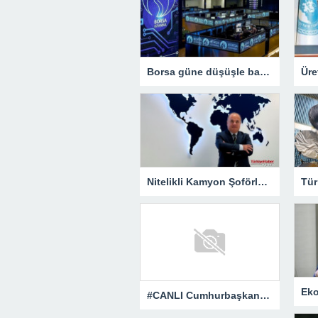
Borsa güne düşüşle başladı; devre kesici uygulandı!
Üre
Nitelikli Kamyon Şoförlüğü, Mühendislik Kadar Dünyadan Yoğun Talep Alacak – Ekonomi
#CANLI Cumhurbaşkanı Erdoğan kamu işçilerinin zam oranını açıklıyor