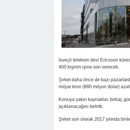
İsveçli telekom devi Ericsson küre
400 kişinin işine son verecek.
Şirket daha önce de bazı pazarlard
milyar kron (880 milyon dolar) aza
Konuya yakın kaynaklar, birkaç gün 
açıklanacağını belirtti.
Şirket son olarak 2017 yılında binle