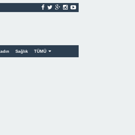
adın
Sağlık
TÜMÜ