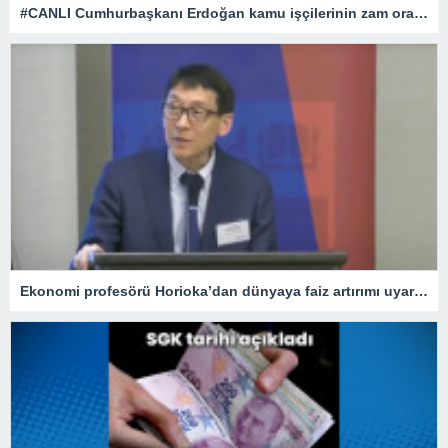
#CANLI Cumhurbaşkanı Erdoğan kamu işçilerinin zam oranını açıklıyor
Ekonomi profesörü Horioka’dan dünyaya faiz artırımı uyarısı