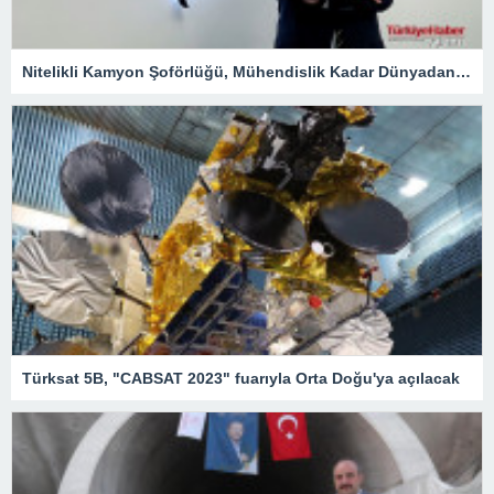
Nitelikli Kamyon Şoförlüğü, Mühendislik Kadar Dünyadan Yoğun Talep Alacak – Ekonomi
Türksat 5B, "CABSAT 2023" fuarıyla Orta Doğu'ya açılacak