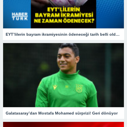
EYT’lilerin bayram ikramiyesinin ödeneceği tarih belli oldu! 2023 EYT bayram ikramiyesi ne zaman yatacak?
Galatasaray’dan Mostafa Mohamed sürprizi! Geri dönüyor