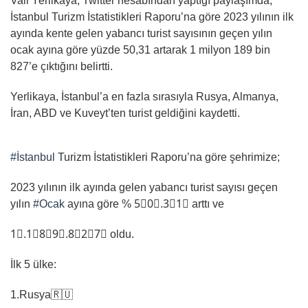
Vali Yerlikaya, Twitter hesabından yaptığı paylaşımda,
İstanbul Turizm İstatistikleri Raporu’na göre 2023 yılının ilk
ayında kente gelen yabancı turist sayısının geçen yılın
ocak ayına göre yüzde 50,31 artarak 1 milyon 189 bin
827’e çıktığını belirtti.
Yerlikaya, İstanbul’a en fazla sırasıyla Rusya, Almanya,
İran, ABD ve Kuveyt’ten turist geldiğini kaydetti.
#İstanbul
Turizm İstatistikleri Raporu’na göre şehrimize;
2023 yılının ilk ayında gelen yabancı turist sayısı geçen
yılın
#Ocak
ayına göre % 5⃣0⃣.3⃣1⃣ arttı ve
1⃣.1⃣8⃣9⃣.8⃣2⃣7⃣ oldu.
İlk 5 ülke:
1.Rusya🇷🇺