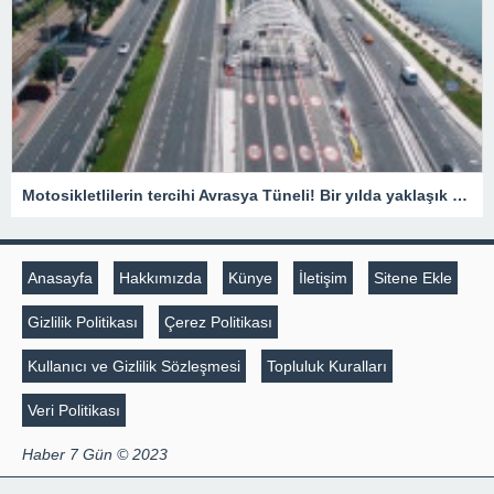
Motosikletlilerin tercihi Avrasya Tüneli! Bir yılda yaklaşık 385 bin motosiklet geçti
Anasayfa
Hakkımızda
Künye
İletişim
Sitene Ekle
Gizlilik Politikası
Çerez Politikası
Kullanıcı ve Gizlilik Sözleşmesi
Topluluk Kuralları
Veri Politikası
Haber 7 Gün © 2023