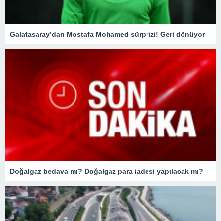
Galatasaray’dan Mostafa Mohamed sürprizi! Geri dönüyor
Doğalgaz bedava mı? Doğalgaz para iadesi yapılacak mı?