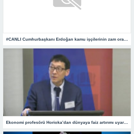
#CANLI Cumhurbaşkanı Erdoğan kamu işçilerinin zam oranını açıklıyor
Ekonomi profesörü Horioka’dan dünyaya faiz artırımı uyarısı