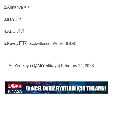
2.Almanya🇩🇪
3.İran🇮🇷
4.ABD🇺🇸
5.Kuveyt🇰🇼
pic.twitter.com/VEkedDDr8i
— Ali Yerlikaya (@AliYerlikaya)
February 24, 2023