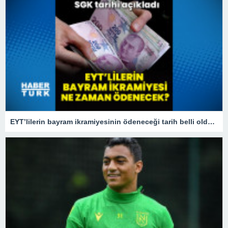
EYT’lilerin bayram ikramiyesinin ödeneceği tarih belli oldu! 2023 EYT bayram ikramiyesi ne zaman yatacak?