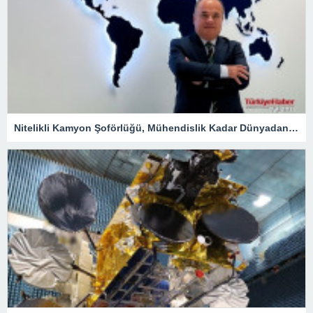
Nitelikli Kamyon Şoförlüğü, Mühendislik Kadar Dünyadan Yoğun Talep Alacak – Ekonomi