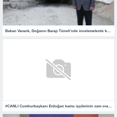
Bakan Varank, Doğancı Barajı Tüneli’nde incelemelerde bulundu
#CANLI Cumhurbaşkanı Erdoğan kamu işçilerinin zam oranını açıklıyor