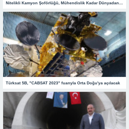
Nitelikli Kamyon Şoförlüğü, Mühendislik Kadar Dünyadan Yoğun Talep Alacak – Ekonomi
Türksat 5B, "CABSAT 2023" fuarıyla Orta Doğu'ya açılacak