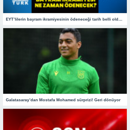
EYT’lilerin bayram ikramiyesinin ödeneceği tarih belli oldu! 2023 EYT bayram ikramiyesi ne zaman yatacak?
Galatasaray’dan Mostafa Mohamed sürprizi! Geri dönüyor